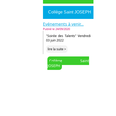
sports
Collège Saint JOSEPH
entation
Evénements à venir...
colaire
Publié le 24/09/2020
s du Collège
"Soirée des Talents" Vendredi
03 juin 2022
lire la suite >
Collège Saint
JOSEPH