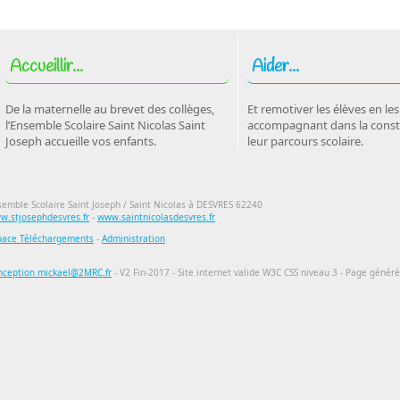
Accueillir...
Aider...
De la maternelle au brevet des collèges,
Et remotiver les élèves en les
l’Ensemble Scolaire Saint Nicolas Saint
accompagnant dans la const
Joseph accueille vos enfants.
leur parcours scolaire.
emble Scolaire Saint Joseph / Saint Nicolas à DESVRES 62240
w.stjosephdesvres.fr
-
www.saintnicolasdesvres.fr
pace Téléchargements
-
Administration
nception mickael@2MRC.fr
- V2 Fin-2017 - Site internet valide W3C CSS niveau 3 - Page génér