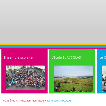
Ensemble scolaire
L’Ecole St NICOLAS
Le C
Restauration
Interventions
Sort
Vous êtes ici :
Espace Technique
Ecole Saint NICOLAS
Historique
Sorties et Evénements
Past