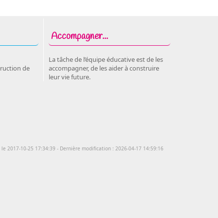
Accompagner...
La tâche de l’équipe éducative est de les
ruction de
accompagner, de les aider à construire
leur vie future.
é le 2017-10-25 17:34:39 - Dernière modification : 2026-04-17 14:59:16