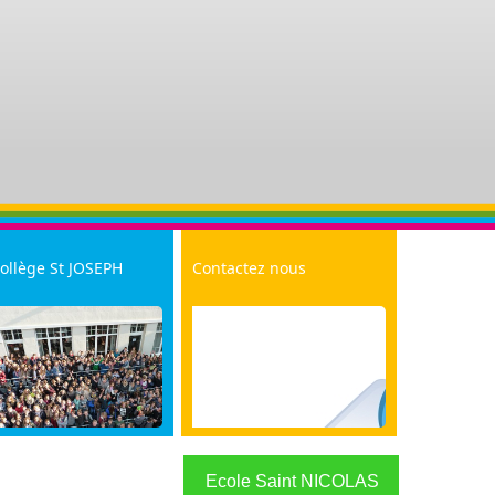
ollège St JOSEPH
Contactez nous
ies et Evénements
Contactez Saint Joseph
orale
Contactez Saint Nicolas
Ecole Saint NICOLAS